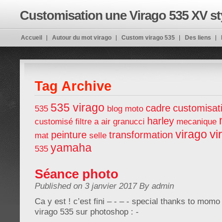
Customisation une Virago 535 XV st
Accueil
Autour du mot virago
Custom virago 535
Des liens
customiser en BOBBER
Tag Archive
535 virago
cadre
customisat
535
blog moto
harley
customisé
filtre a air
granucci
mecanique
vi
virago
peinture
transformation
mat
selle
yamaha
535
Séance photo
Published on 3 janvier 2017 By admin
Ca y est ! c’est fini – - – - special thanks to mo
virago 535 sur photoshop : -