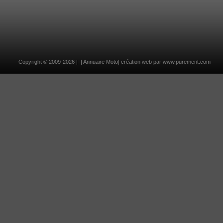
Copyright ©
2009-2026
| |
Annuaire Moto
| création web par
www.purement.com