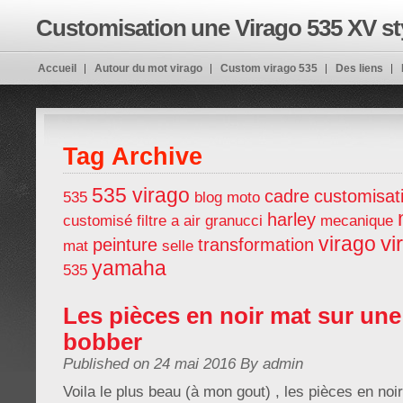
Customisation une Virago 535 XV st
Accueil
Autour du mot virago
Custom virago 535
Des liens
customiser en BOBBER
Tag Archive
535 virago
cadre
customisat
535
blog moto
harley
customisé
filtre a air
granucci
mecanique
vi
virago
peinture
transformation
mat
selle
yamaha
535
Les pièces en noir mat sur une
bobber
Published on 24 mai 2016 By admin
Voila le plus beau (à mon gout) , les pièces en noi