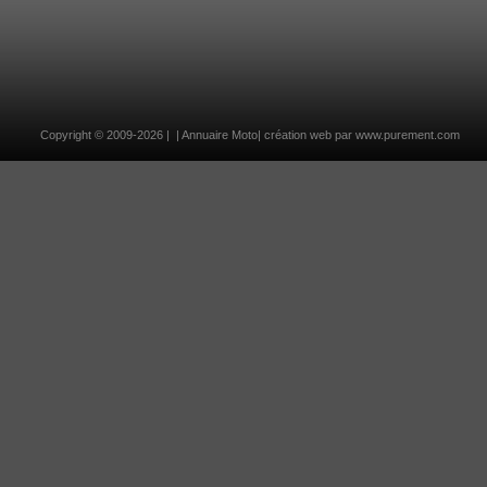
Copyright ©
2009-2026
| |
Annuaire Moto
| création web par
www.purement.com