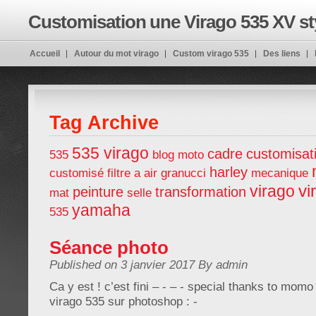
Customisation une Virago 535 XV st
Accueil
Autour du mot virago
Custom virago 535
Des liens
customiser en BOBBER
Tag Archive
535 virago
cadre
customisat
535
blog moto
harley
customisé
filtre a air
granucci
mecanique
vi
virago
peinture
transformation
mat
selle
yamaha
535
Séance photo
Published on 3 janvier 2017 By admin
Ca y est ! c’est fini – - – - special thanks to mo
virago 535 sur photoshop : -