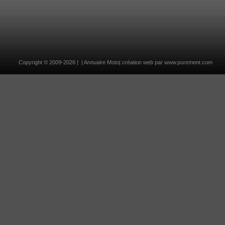
Copyright ©
2009-2026
| |
Annuaire Moto
| création web par
www.purement.com